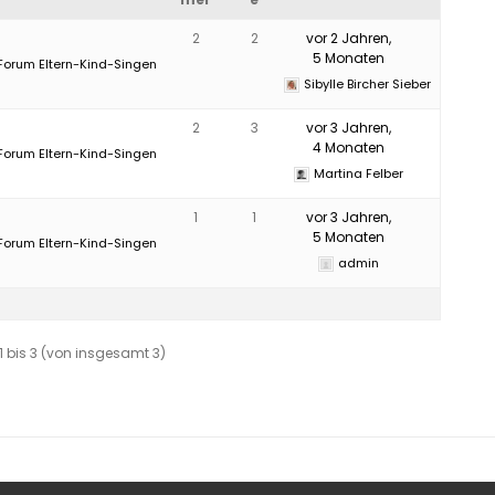
Anmeld
Freiburg
2
2
vor 2 Jahren,
5 Monaten
Forum Eltern-Kind-Singen
Sibylle Bircher Sieber
Graubünden
2
3
vor 3 Jahren,
Luzern
4 Monaten
Forum Eltern-Kind-Singen
Martina Felber
Ob- und Nidwalden
1
1
vor 3 Jahren,
Schaffhausen
5 Monaten
Forum Eltern-Kind-Singen
admin
Schwyz
St.Gallen
 bis 3 (von insgesamt 3)
Solothurn
Thurgau
Waadt