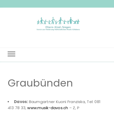
Eltern-
Verein zur Förderung frühkindlichen Musik-Erlebnis
Kind-
Singen
Graubünden
Davos:
Baumgartner Kuoni Franziska, Tel: 081
413 78 33,
www.musik-davos.ch
– Z, P