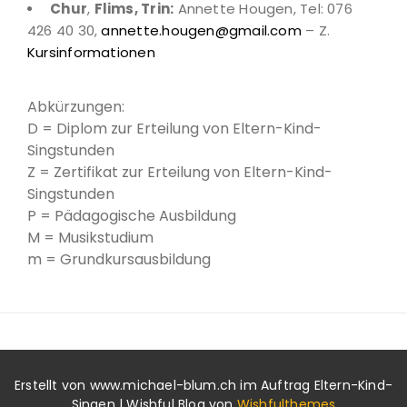
Chur
,
Flims, Trin:
Annette Hougen, Tel: 076
426 40 30,
annette.hougen@gmail.com
– Z.
Kursinformationen
Abkürzungen:
D = Diplom zur Erteilung von Eltern-Kind-
Singstunden
Z = Zertifikat zur Erteilung von Eltern-Kind-
Singstunden
P = Pädagogische Ausbildung
M = Musikstudium
m = Grundkursausbildung
Erstellt von www.michael-blum.ch im Auftrag Eltern-Kind-
Singen | Wishful Blog von
Wishfulthemes