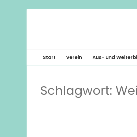
Start
Verein
Aus- und Weiterb
Vorstand
Schlagwort:
Jahresbericht
Wei
Statuten
Galerie
Stellenbörse