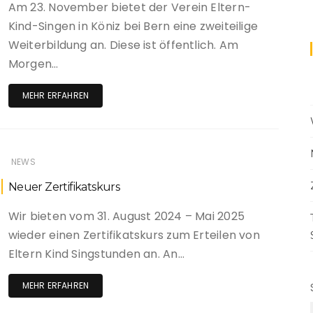
Am 23. November bietet der Verein Eltern-
Anmeld
Freiburg
Kind-Singen in Köniz bei Bern eine zweiteilige
Weiterbildung an. Diese ist öffentlich. Am
Graubünden
Morgen…
Luzern
MEHR ERFAHREN
Ob- und Nidwalden
Schaffhausen
NEWS
Schwyz
Neuer Zertifikatskurs
St.Gallen
Wir bieten vom 31. August 2024 – Mai 2025
wieder einen Zertifikatskurs zum Erteilen von
Solothurn
Eltern Kind Singstunden an. An…
Thurgau
MEHR ERFAHREN
Waadt